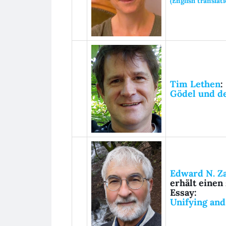
(English translat
Tim Lethen
:
Gödel und d
Edward N. Za
erhält
einen 
Essay:
Unifying and