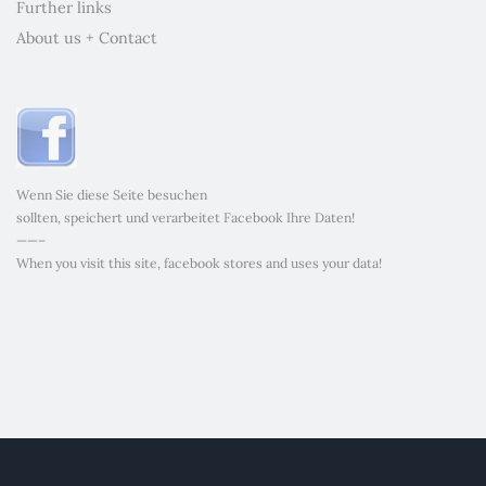
Further links
About us + Contact
Wenn Sie diese Seite besuchen
sollten, speichert und verarbeitet Facebook Ihre Daten!
——–
When you visit this site, facebook stores and uses your data!