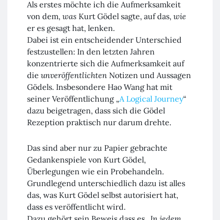
Als erstes möchte ich die Aufmerksamkeit
von dem,
was
Kurt Gödel sagte, auf das,
wie
er es gesagt hat, lenken.
Dabei ist ein entscheidender Unterschied
festzustellen: In den letzten Jahren
konzentrierte sich die Aufmerksamkeit auf
die
unveröffentlichten
Notizen und Aussagen
Gödels. Insbesondere Hao Wang hat mit
seiner Veröffentlichung „
A Logical Journey
“
dazu beigetragen, dass sich die Gödel
Rezeption praktisch nur darum drehte.
Das sind aber nur zu Papier gebrachte
Gedankenspiele von Kurt Gödel,
Überlegungen wie ein Probehandeln.
Grundlegend unterschiedlich dazu ist alles
das, was Kurt Gödel selbst autorisiert hat,
dass es veröffentlicht wird.
Dazu gehört sein Beweis dass es
„In jedem