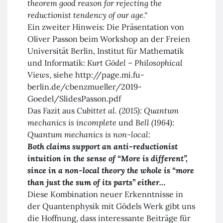
theorem good reason for rejecting the
reductionist tendency of our age.“
Ein zweiter Hinweis: Die Präsentation von
Oliver Passon beim Workshop an der Freien
Universität Berlin, Institut für Mathematik
und Informatik:
Kurt Gödel – Philosophical
Views
, siehe http://page.mi.fu-
berlin.de/cbenzmueller/2019-
Goedel/SlidesPasson.pdf
Das Fazit aus
Cubittet al. (2015): Quantum
mechanics is incomplete
und
Bell (1964):
Quantum mechanics is non-local:
Both claims support an anti-reductionist
intuition in the sense of “More is different”,
since in a non-local theory the whole is “more
than just the sum of its parts” either…
Diese Kombination neuer Erkenntnisse in
der Quantenphysik mit Gödels Werk gibt uns
die Hoffnung, dass interessante Beiträge für