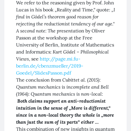
We refer to the reasoning given by Prof. John
Lucas in his book „Reality and Time,“ quote:
„I
find in Gödel’s theorem good reason for
rejecting the reductionist tendency of our age.“
A second note: The presentat
ion by Oliver
Passon at the workshop at the Free
University of Berlin, Institute of Mathematics
and Informatics:
Kurt Gödel – Philosophical
Views
, see
http://page.mi.fu-
berlin.de/cbenzmueller/2019-
Goedel/SlidesPasson.pdf
The conclusion from
Cubittet al. (2015):
Quantum mechanics is incomplete and Bell
(1964): Quantum mechanics is non-local:
Both claims support an anti-reductionist
intuition in the sense of „More is different,“
since in a non-local theory the whole is „more
than just the sum of its parts“ either …
This combination of new insights in quantum